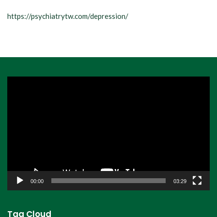
https://psychiatrytw.com/depression/
視
訊
播
放
器
00:00
03:29
Tag Cloud