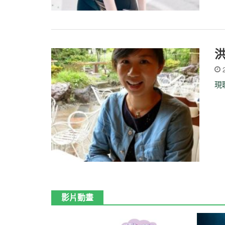
2
現
影片動畫