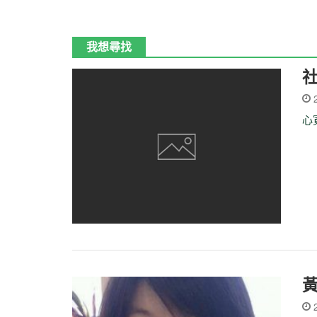
我想尋找
2
心
2