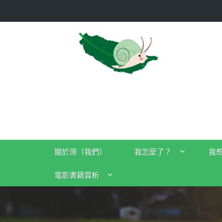
關於灣（我們）
我怎麼了？
我
電影書籍賞析