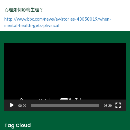
心理如何影響生理？
http://www.bbc.com/news/av/stories-43058019/when-
mental-health-gets-physical
視
訊
播
放
器
00:00
03:29
Tag Cloud