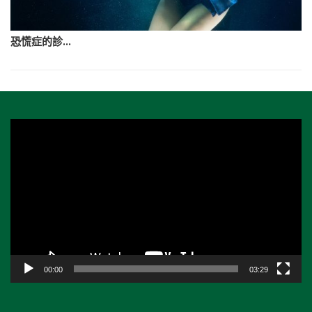
恐慌症的診...
視
訊
播
放
器
00:00
03:29